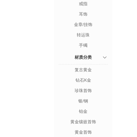
戒指
耳饰
金章/挂饰
转运珠
手镯
材质分类
复古黄金
钻石K金
珍珠首饰
银/钢
铂金
黄金镶嵌首饰
黄金首饰