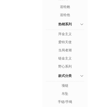
送给她
送给他
热销系列
拜金主义
爱特天使
当局者潮
链金主义
野心系列
款式分类
项链
吊坠
手链/手绳