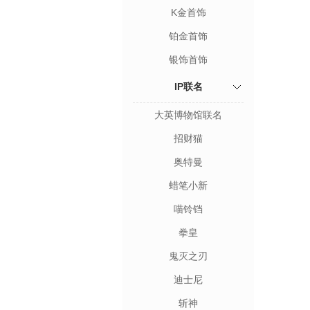
K金首饰
铂金首饰
银饰首饰
IP联名
大英博物馆联名
招财猫
奥特曼
蜡笔小新
喵铃铛
拳皇
鬼灭之刃
迪士尼
斩神