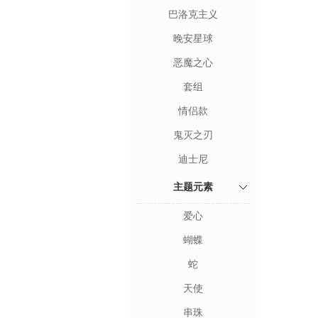
巴洛克主义
晚安星球
恶魔之心
套组
情侣款
鬼灭之刃
迪士尼
主题元素
爱心
蝴蝶
蛇
天使
串珠