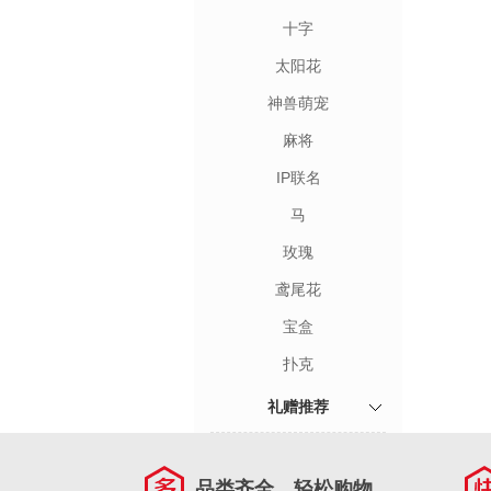
十字
太阳花
神兽萌宠
麻将
IP联名
马
玫瑰
鸢尾花
宝盒
扑克
礼赠推荐
品类齐全，轻松购物