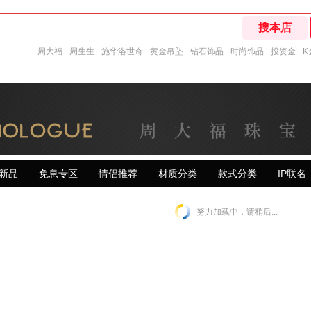
周大福
周生生
施华洛世奇
黄金吊坠
钻石饰品
时尚饰品
投资金
K
新品
免息专区
情侣推荐
材质分类
款式分类
IP联名
努力加载中，请稍后...