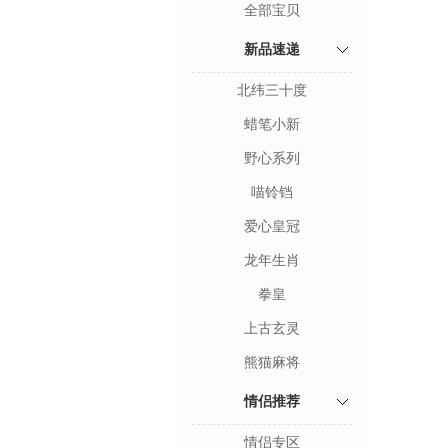
全部宝贝
新品速递
北纬三十度
蜡笔小新
野心系列
喵铃铛
爱心皇冠
龙年生肖
拳皇
上古玄灵
熊猫麻将
情侣推荐
情侣专区